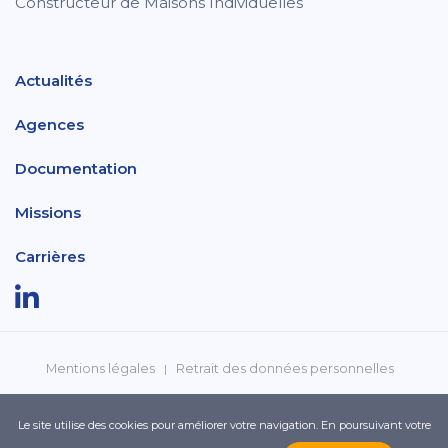
Constructeur de Maisons Individuelles
Actualités
Agences
Documentation
Missions
Carrières
Mentions légales
Retrait des données personnelles
Politique de confidentialité
Réclamations
Le site utilise des cookies pour améliorer votre navigation. En poursuivant votre