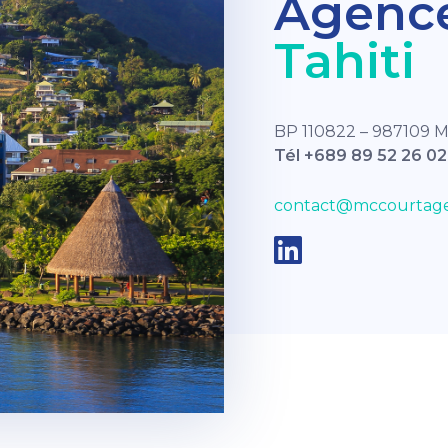
Agenc
Tahiti
BP 110822 – 987109 
Tél +689 89 52 26 02
contact@mccourtage