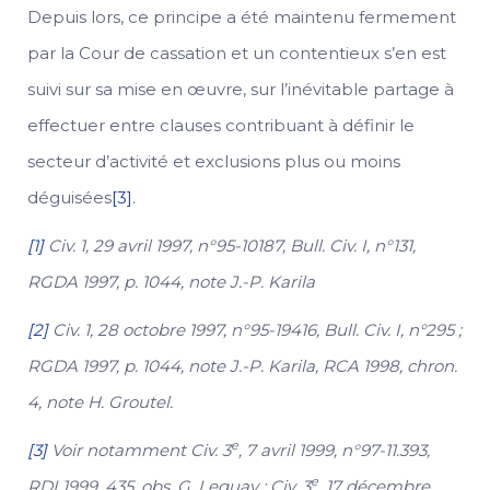
Depuis lors, ce principe a été maintenu fermement
par la Cour de cassation et un contentieux s’en est
suivi sur sa mise en œuvre, sur l’inévitable partage à
effectuer entre clauses contribuant à définir le
secteur d’activité et exclusions plus ou moins
déguisées
[3]
.
[1]
Civ. 1, 29 avril 1997, n°95-10187, Bull. Civ. I, n°131,
RGDA 1997, p. 1044, note J.-P. Karila
[2]
Civ. 1, 28 octobre 1997, n°95-19416, Bull. Civ. I, n°295 ;
RGDA 1997, p. 1044, note J.-P. Karila, RCA 1998, chron.
4, note H. Groutel.
e
[3]
Voir notamment Civ. 3
, 7 avril 1999, n°97-11.393,
e
RDI 1999. 435, obs. G. Leguay ; Civ. 3
, 17 décembre