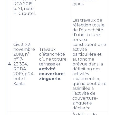
RCA 2019,
types.
p. 71, note
H. Groutel.
Les travaux de
réfection totale
de l’étanchéité
d’une toiture
terrasse
Civ. 3, 22
constituent une
novembre
Travaux
activité
2018, n°
d’étanchéité
particulière et
n°17-
d’une toiture
autonome
4
23.334,
terrasse et
prévue dans la
RGDA
activité
définition des
2019, p.24,
couverture-
activités
note L.
zinguerie.
« bâtiments »,
Karila.
qui ne peut être
assimilée à
l’activité de
couverture-
zinguerie
déclarée.
À défaut de