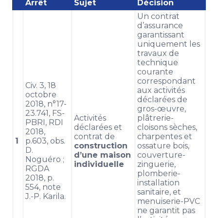
Arrêt
Sujet
Décision
Un contrat
d’assurance
garantissant
uniquement les
travaux de
technique
courante
correspondant
Civ. 3, 18
aux activités
octobre
déclarées de
2018, n°17-
gros-œuvre,
23.741, FS-
Activités
plâtrerie-
PBRI, RDI
déclarées et
cloisons sèches,
2018,
contrat de
charpentes et
1
p.603, obs.
construction
ossature bois,
D.
d’une maison
couverture-
Noguéro ;
individuelle
zinguerie,
RGDA
plomberie-
2018, p.
installation
554, note
sanitaire, et
J.-P. Karila.
menuiserie-PVC
ne garantit pas