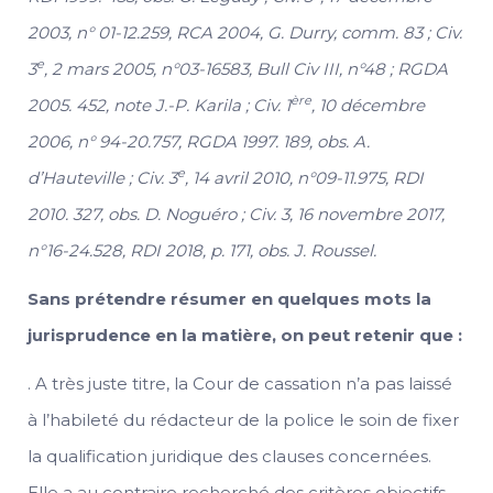
2003, n° 01-12.259, RCA 2004, G. Durry, comm. 83 ; Civ.
e
3
, 2 mars 2005, n°03-16583, Bull Civ III, n°48 ; RGDA
ère
2005. 452, note J.-P. Karila ; Civ. 1
, 10 décembre
2006, n° 94-20.757, RGDA 1997. 189, obs. A.
e
d’Hauteville ; Civ. 3
, 14 avril 2010, n°09-11.975, RDI
2010. 327, obs. D. Noguéro ; Civ. 3, 16 novembre 2017,
n°16-24.528, RDI 2018, p. 171, obs. J. Roussel.
Sans prétendre résumer en quelques mots la
jurisprudence en la matière, on peut retenir que :
. A très juste titre, la Cour de cassation n’a pas laissé
à l’habileté du rédacteur de la police le soin de fixer
la qualification juridique des clauses concernées.
Elle a au contraire recherché des critères objectifs